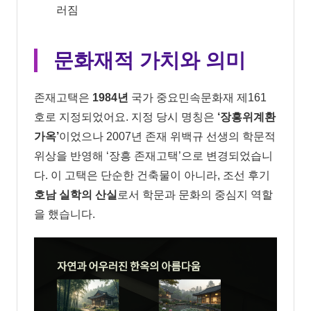
러짐
문화재적 가치와 의미
존재고택은
1984년
국가 중요민속문화재 제161
호로 지정되었어요. 지정 당시 명칭은
‘장흥위계환
가옥’
이었으나 2007년 존재 위백규 선생의 학문적
위상을 반영해 ‘장흥 존재고택’으로 변경되었습니
다. 이 고택은 단순한 건축물이 아니라, 조선 후기
호남 실학의 산실
로서 학문과 문화의 중심지 역할
을 했습니다.