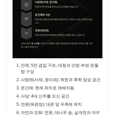
안채: 5칸 겹집 구조, 대청과 안방·부엌·온돌
방 구성
사랑채(서재, 영이재): 학문과 후학 양성 공간
문간채: 현재 위치로 재배치됨
사당: 4대 신주를 모신 공간
연못(옥련정): 대문 앞 우측에 위치
자연과 조화: 연못, 대나무 숲, 실개천과 어우