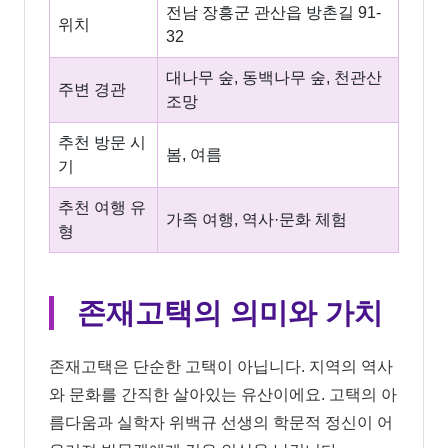
전남 장흥군 관산읍 방촌길 91-
위치
32
대나무 숲, 동백나무 숲, 천관산
주변 경관
조망
추천 방문 시
봄, 여름
기
추천 여행 유
가족 여행, 역사·문화 체험
형
존재고택의 의미와 가치
존재고택은 단순한 고택이 아닙니다. 지역의 역사
와 문화를 간직한 살아있는 유산이에요. 고택의 아
름다움과 실학자 위백규 선생의 학문적 정신이 어