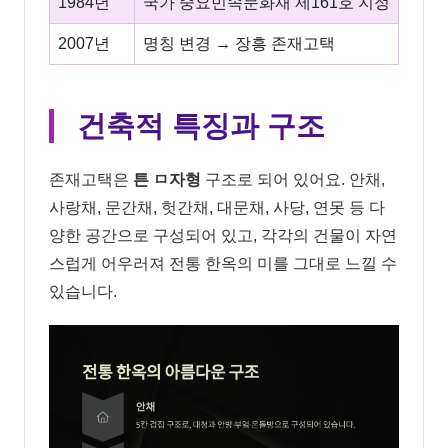
1984년
국가 중요민속문화재 제161호 지정
2007년
명칭 변경 → 장흥 존재고택
건축적 특징과 구조
존재고택은
튼 ㅁ자형
구조로 되어 있어요. 안채,
사랑채, 문간채, 헛간채, 대문채, 사당, 연못 등 다
양한 공간으로 구성되어 있고, 각각의 건물이 자연
스럽게 어우러져 전통 한옥의 미를 그대로 느낄 수
있습니다.